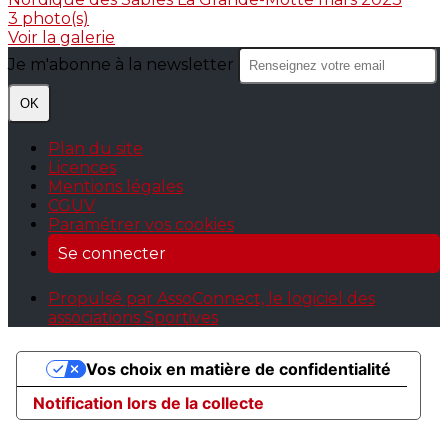
3 photo(s)
Voir la galerie
Je m'abonne à la newsletter
OK
Plan du site
Licences
Mentions légales
CGUV
Paramétrer vos cookies
Se connecter
Propulsé par AssoConnect, le logiciel des
associations Sportives
Vos choix en matière de confidentialité
Notification lors de la collecte