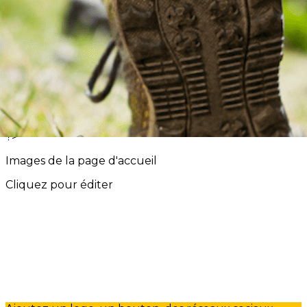
Menu
<
>
Calendrier du club
Retour Evénements
Galerie du club
?>
Images de la page d'accueil
Cliquez pour éditer