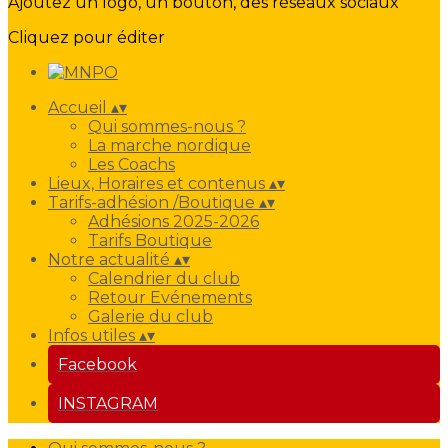
Ajoutez un logo, un bouton, des réseaux sociaux
Cliquez pour éditer
Accueil
▴
▾
Qui sommes-nous ?
La marche nordique
Les Coachs
Lieux, Horaires et contenus
▴
▾
Tarifs-adhésion /Boutique
▴
▾
Adhésions 2025-2026
Tarifs Boutique
Notre actualité
▴
▾
Calendrier du club
Retour Evénements
Galerie du club
Infos utiles
▴
▾
Facebook
INSTAGRAM