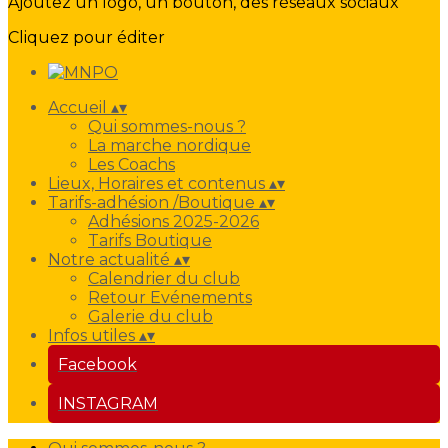
Ajoutez un logo, un bouton, des réseaux sociaux
Cliquez pour éditer
Accueil
▴
▾
Qui sommes-nous ?
La marche nordique
Les Coachs
Lieux, Horaires et contenus
▴
▾
Tarifs-adhésion /Boutique
▴
▾
Adhésions 2025-2026
Tarifs Boutique
Notre actualité
▴
▾
Calendrier du club
Retour Evénements
Galerie du club
Infos utiles
▴
▾
Facebook
INSTAGRAM