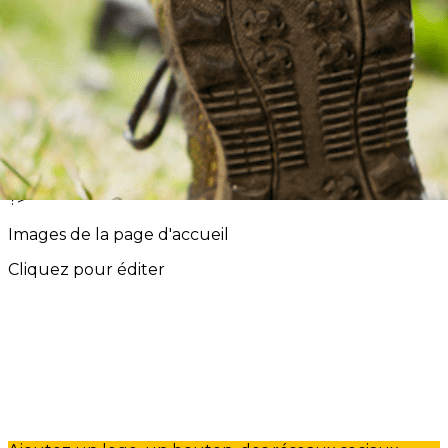
Menu
<
>
Calendrier du club
Retour Evénements
Galerie du club
?>
Images de la page d'accueil
Cliquez pour éditer